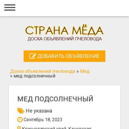
Главная
Вход
Регистрация
Контакты
ДОБАВИТЬ ОБЪЯВЛЕНИЕ
Добавить объявление
Доска объявлений пчеловода
»
Мед
Поиск
»
мед подсолнечный
МЕД ПОДСОЛНЕЧНЫЙ
Не указана
Сентябрь 18, 2023
Краснодарский край, Каневская