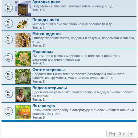
Зимовка пчел
Подготовка к зимовке, зимовка пчел на улице и т.д.
Темы:
2
Породы пчёл
Информация о пчёлах отличия и особенности и др.
Темы:
1
Матководство
Оплодотворение маток, продажа и покупка, пересылка и замена,
и т.д.
Темы:
2
Медоносы
Пишем всё о разных медоносах, о полезных свойствах
растений для пчел и человека
Темы:
1
Фотоматериалы
Создаем пост и по теме заголовка размещаем Ваши фото
пасеки, инструменты, мед в разных емкостях и т.д.
Темы:
2
Видеоматериалы
Здесь можно размещать видео ролики о мёде, о пчёлах, работа
на пасеке...
Темы:
1
Литература
Закачиваем интересную литературу о пчёлах и пишем анонс на
содержание книги
Темы:
5
Перейти