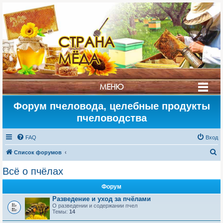
СТРАНА
МЁДА
МЕНЮ
Форум пчеловода, целебные продукты
пчеловодства
FAQ
Вход
П
Список форумов
о
Всё о пчёлах
и
Форум
с
Разведение и уход за пчёлами
к
О разведении и содержании пчел
Темы:
14