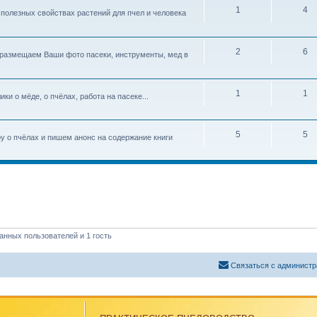
1
4
полезных свойствах растений для пчел и человека
2
6
а размещаем Ваши фото пасеки, инструменты, мед в
1
1
и о мёде, о пчёлах, работа на пасеке...
5
5
у о пчёлах и пишем анонс на содержание книги
анных пользователей и 1 гость
Связаться с администр