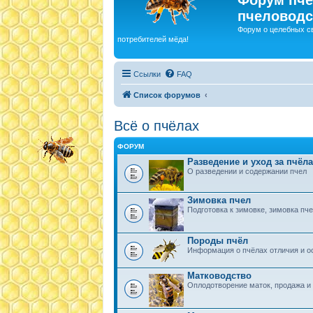
пчеловодс
Форум о целебных с
потребителей мёда!
Ссылки
FAQ
Список форумов
Всё о пчёлах
ФОРУМ
Разведение и уход за пчёл
О разведении и содержании пчел
Зимовка пчел
Подготовка к зимовке, зимовка пчел
Породы пчёл
Информация о пчёлах отличия и ос
Матководство
Оплодотворение маток, продажа и п