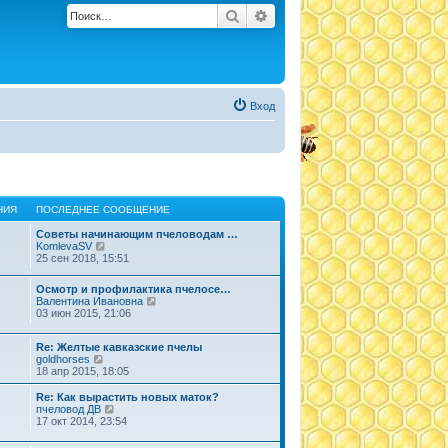
Поиск
Расширенный поиск
Вход
НИЯ
ПОСЛЕДНЕЕ СООБЩЕНИЕ
Советы начинающим пчеловодам …
П
KomlevaSV
е
25 сен 2018, 15:51
р
е
Осмотр и профилактика пчелосе…
й
П
Валентина Ивановна
т
е
03 июн 2015, 21:06
и
р
к
е
п
Re: Желтые кавказские пчелы
й
о
П
goldhorses
т
с
е
18 апр 2015, 18:05
и
л
р
к
е
е
п
Re: Как вырастить новых маток?
д
й
П
о
пчеловод ДВ
н
т
е
с
17 окт 2014, 23:54
е
и
р
л
м
к
е
е