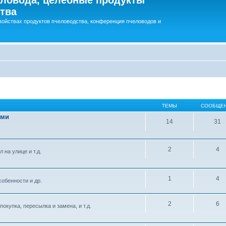
тва
войствах продуктов пчеловодства, конференция пчеловодов и
ТЕМЫ
СООБЩЕ
ами
14
31
2
4
 на улице и т.д.
1
4
обенности и др.
2
6
окупка, пересылка и замена, и т.д.