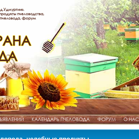
д Удмуртии».
родукты пчеловодства,
 пчеловода, форум
РАНА
ДА
ЪЯВЛЕНИЙ
КАЛЕНДАРЬ ПЧЕЛОВОДА
ФОРУМ
О НАС
ловода, целебные продукты