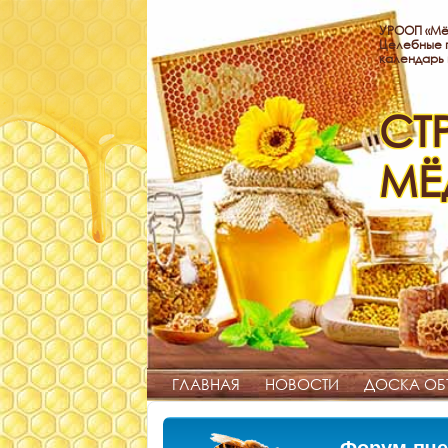
УРООП «Мё
Целебные п
календарь
СТ
МЁ
ГЛАВНАЯ
НОВОСТИ
ДОСКА ОБ
Форум пче