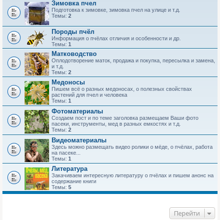
Зимовка пчел
Подготовка к зимовке, зимовка пчел на улице и т.д.
Темы:
2
Породы пчёл
Информация о пчёлах отличия и особенности и др.
Темы:
1
Матководство
Оплодотворение маток, продажа и покупка, пересылка и замена,
и т.д.
Темы:
2
Медоносы
Пишем всё о разных медоносах, о полезных свойствах
растений для пчел и человека
Темы:
1
Фотоматериалы
Создаем пост и по теме заголовка размещаем Ваши фото
пасеки, инструменты, мед в разных емкостях и т.д.
Темы:
2
Видеоматериалы
Здесь можно размещать видео ролики о мёде, о пчёлах, работа
на пасеке...
Темы:
1
Литература
Закачиваем интересную литературу о пчёлах и пишем анонс на
содержание книги
Темы:
5
Перейти