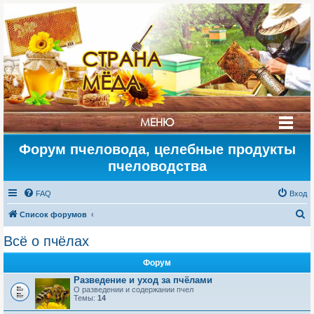
СТРАНА
МЁДА
МЕНЮ
Форум пчеловода, целебные продукты
пчеловодства
FAQ
Вход
П
Список форумов
о
Всё о пчёлах
и
Форум
с
Разведение и уход за пчёлами
к
О разведении и содержании пчел
Темы:
14