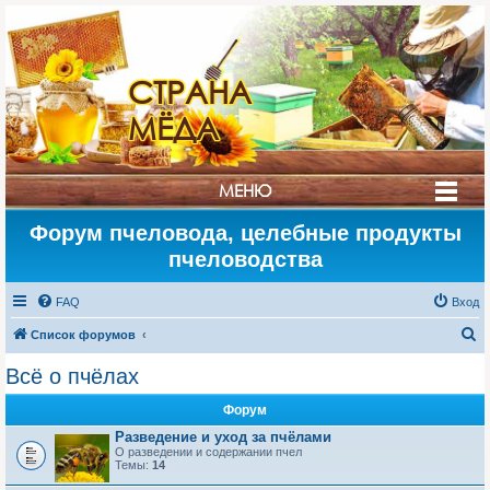
СТРАНА
МЁДА
МЕНЮ
Форум пчеловода, целебные продукты
пчеловодства
FAQ
Вход
П
Список форумов
о
Всё о пчёлах
и
Форум
с
Разведение и уход за пчёлами
к
О разведении и содержании пчел
Темы:
14