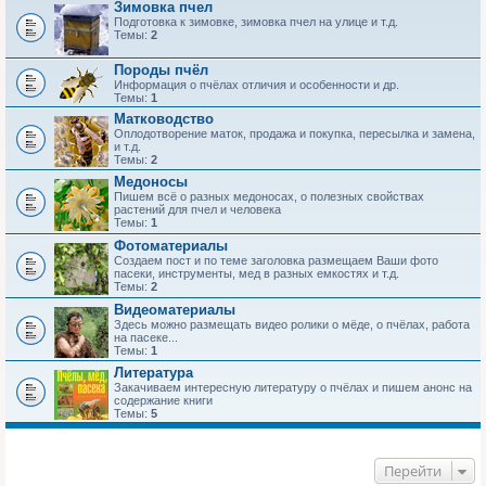
Зимовка пчел
Подготовка к зимовке, зимовка пчел на улице и т.д.
Темы:
2
Породы пчёл
Информация о пчёлах отличия и особенности и др.
Темы:
1
Матководство
Оплодотворение маток, продажа и покупка, пересылка и замена,
и т.д.
Темы:
2
Медоносы
Пишем всё о разных медоносах, о полезных свойствах
растений для пчел и человека
Темы:
1
Фотоматериалы
Создаем пост и по теме заголовка размещаем Ваши фото
пасеки, инструменты, мед в разных емкостях и т.д.
Темы:
2
Видеоматериалы
Здесь можно размещать видео ролики о мёде, о пчёлах, работа
на пасеке...
Темы:
1
Литература
Закачиваем интересную литературу о пчёлах и пишем анонс на
содержание книги
Темы:
5
Перейти