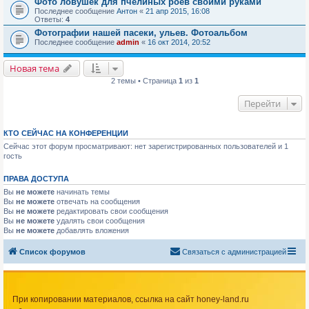
Фото ловушек для пчелиных роёв своими руками
Последнее сообщение
Антон
«
21 апр 2015, 16:08
Ответы:
4
Фотографии нашей пасеки, ульев. Фотоальбом
Последнее сообщение
admin
«
16 окт 2014, 20:52
Новая тема
2 темы • Страница
1
из
1
Перейти
КТО СЕЙЧАС НА КОНФЕРЕНЦИИ
Сейчас этот форум просматривают: нет зарегистрированных пользователей и 1
гость
ПРАВА ДОСТУПА
Вы
не можете
начинать темы
Вы
не можете
отвечать на сообщения
Вы
не можете
редактировать свои сообщения
Вы
не можете
удалять свои сообщения
Вы
не можете
добавлять вложения
Список форумов
Связаться с администрацией
При копировании материалов, ссылка на сайт honey-land.ru