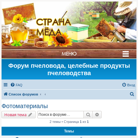
СТРАНА
МЁДА
МЕНЮ
Форум пчеловода, целебные продукты
пчеловодства
FAQ
Вход
П
Список форумов
о
Фотоматериалы
и
Поиск
Расширенный поис
Новая тема
с
2 темы • Страница
1
из
1
к
Темы