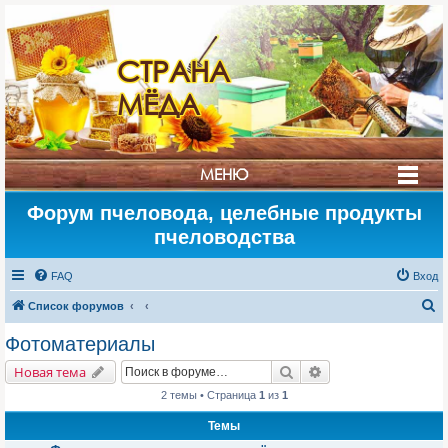
СТРАНА
МЁДА
МЕНЮ
Форум пчеловода, целебные продукты
пчеловодства
FAQ
Вход
П
Список форумов
о
Фотоматериалы
и
Поиск
Расширенный поис
Новая тема
с
2 темы • Страница
1
из
1
к
Темы