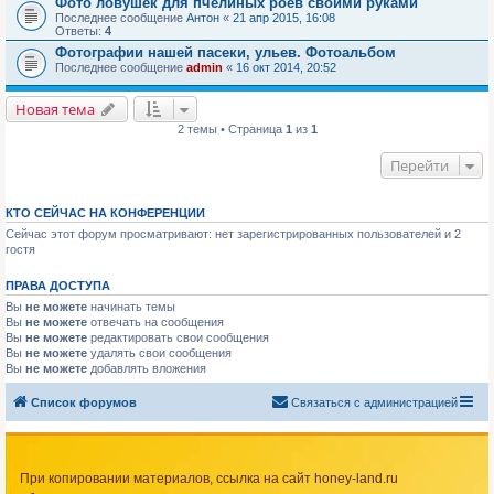
Фото ловушек для пчелиных роёв своими руками
Последнее сообщение
Антон
«
21 апр 2015, 16:08
Ответы:
4
Фотографии нашей пасеки, ульев. Фотоальбом
Последнее сообщение
admin
«
16 окт 2014, 20:52
Новая тема
2 темы • Страница
1
из
1
Перейти
КТО СЕЙЧАС НА КОНФЕРЕНЦИИ
Сейчас этот форум просматривают: нет зарегистрированных пользователей и 2
гостя
ПРАВА ДОСТУПА
Вы
не можете
начинать темы
Вы
не можете
отвечать на сообщения
Вы
не можете
редактировать свои сообщения
Вы
не можете
удалять свои сообщения
Вы
не можете
добавлять вложения
Список форумов
Связаться с администрацией
При копировании материалов, ссылка на сайт honey-land.ru