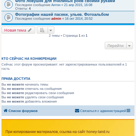
Фото ловушек для пчелиных роёв своими руками
Последнее сообщение
Антон
«
21 апр 2015, 16:08
Ответы:
4
Фотографии нашей пасеки, ульев. Фотоальбом
Последнее сообщение
admin
«
16 окт 2014, 20:52
Новая тема
2 темы • Страница
1
из
1
Перейти
КТО СЕЙЧАС НА КОНФЕРЕНЦИИ
Сейчас этот форум просматривают: нет зарегистрированных пользователей и 1
гость
ПРАВА ДОСТУПА
Вы
не можете
начинать темы
Вы
не можете
отвечать на сообщения
Вы
не можете
редактировать свои сообщения
Вы
не можете
удалять свои сообщения
Вы
не можете
добавлять вложения
Список форумов
Связаться с администрацией
При копировании материалов, ссылка на сайт honey-land.ru