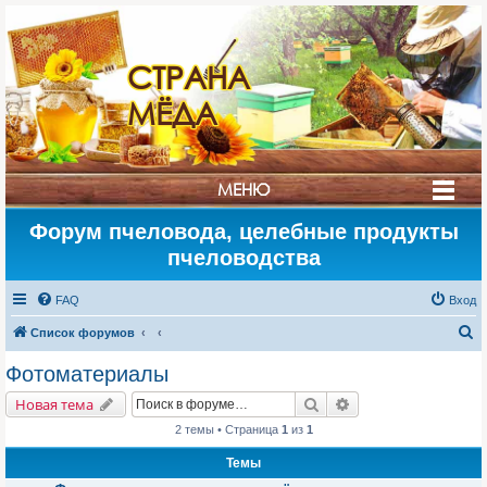
СТРАНА
МЁДА
МЕНЮ
Форум пчеловода, целебные продукты
пчеловодства
FAQ
Вход
П
Список форумов
о
Фотоматериалы
и
Поиск
Расширенный поис
Новая тема
с
2 темы • Страница
1
из
1
к
Темы