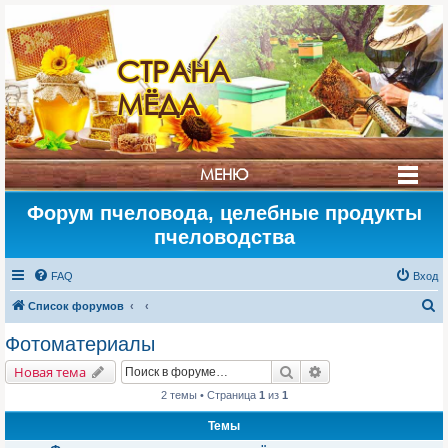
СТРАНА
МЁДА
МЕНЮ
Форум пчеловода, целебные продукты
пчеловодства
FAQ
Вход
П
Список форумов
о
Фотоматериалы
и
Поиск
Расширенный поис
Новая тема
с
2 темы • Страница
1
из
1
к
Темы