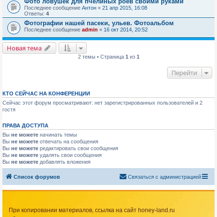
Фото ловушек для пчелиных роёв своими руками
Последнее сообщение
Антон
«
21 апр 2015, 16:08
Ответы:
4
Фотографии нашей пасеки, ульев. Фотоальбом
Последнее сообщение
admin
«
16 окт 2014, 20:52
Новая тема
2 темы • Страница
1
из
1
Перейти
КТО СЕЙЧАС НА КОНФЕРЕНЦИИ
Сейчас этот форум просматривают: нет зарегистрированных пользователей и 2
гостя
ПРАВА ДОСТУПА
Вы
не можете
начинать темы
Вы
не можете
отвечать на сообщения
Вы
не можете
редактировать свои сообщения
Вы
не можете
удалять свои сообщения
Вы
не можете
добавлять вложения
Список форумов
Связаться с администрацией
При копировании материалов, ссылка на сайт honey-land.ru