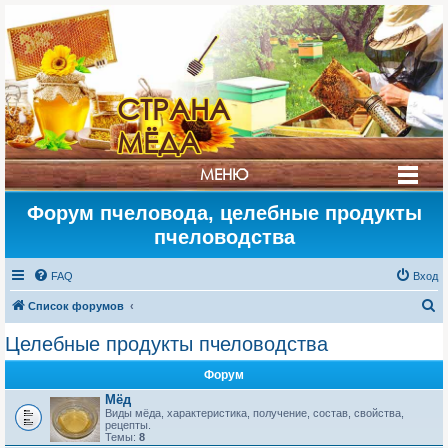
СТРАНА
МЁДА
МЕНЮ
Форум пчеловода, целебные продукты
пчеловодства
FAQ
Вход
П
Список форумов
о
Целебные продукты пчеловодства
и
Форум
с
Мёд
к
Виды мёда, характеристика, получение, состав, свойства,
рецепты.
Темы:
8