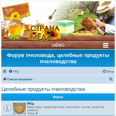
СТРАНА
МЁДА
МЕНЮ
Форум пчеловода, целебные продукты
пчеловодства
FAQ
Вход
П
Список форумов
о
Целебные продукты пчеловодства
и
Форум
с
Мёд
к
Виды мёда, характеристика, получение, состав, свойства,
рецепты.
Темы:
8