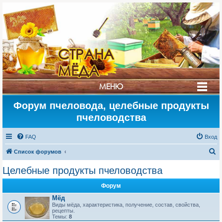
СТРАНА
МЁДА
МЕНЮ
Форум пчеловода, целебные продукты
пчеловодства
FAQ
Вход
П
Список форумов
о
Целебные продукты пчеловодства
и
Форум
с
Мёд
к
Виды мёда, характеристика, получение, состав, свойства,
рецепты.
Темы:
8