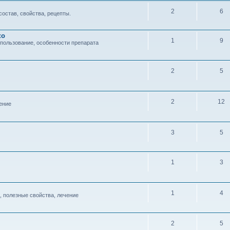
2
6
состав, свойства, рецепты.
ко
1
9
спользование, особенности препарата
2
5
2
12
ение
3
5
1
3
1
4
, полезные свойства, лечение
2
5