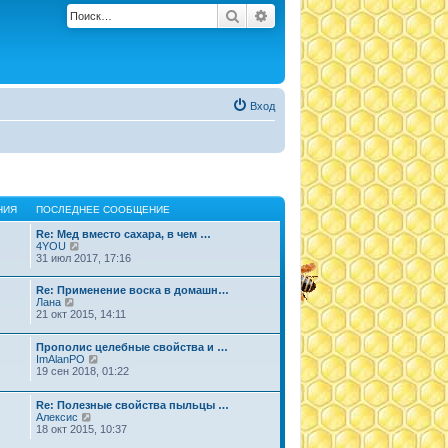
Поиск
Расширенный поиск
Вход
НИЯ
ПОСЛЕДНЕЕ СООБЩЕНИЕ
Re: Мед вместо сахара, в чем …
П
4YOU
е
31 июл 2017, 17:16
р
е
Re: Применение воска в домашн…
й
П
Лана
т
е
21 окт 2015, 14:11
и
р
к
е
п
Прополис целебные свойства и …
й
о
П
ImAlanPO
т
с
е
19 сен 2018, 01:22
и
л
р
к
е
е
п
д
Re: Полезные свойства пыльцы …
й
о
н
П
Алексис
т
с
е
е
18 окт 2015, 10:37
и
л
м
р
к
е