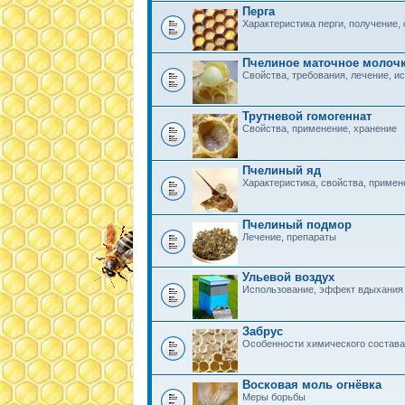
Перга
Характеристика перги, получение, 
Пчелиное маточное молоч
Свойства, требования, лечение, и
Трутневой гомогеннат
Свойства, применение, хранение
Пчелиный яд
Характеристика, свойства, примен
Пчелиный подмор
Лечение, препараты
Ульевой воздух
Использование, эффект вдыхания
Забрус
Особенности химического состава
Восковая моль огнёвка
Меры борьбы