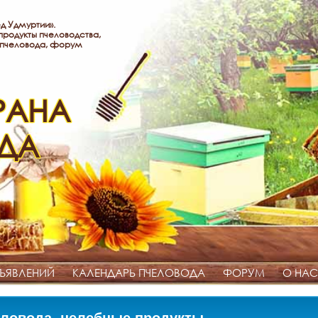
д Удмуртии».
родукты пчеловодства,
 пчеловода, форум
РАНА
ДА
ЪЯВЛЕНИЙ
КАЛЕНДАРЬ ПЧЕЛОВОДА
ФОРУМ
О НАС
ловода, целебные продукты