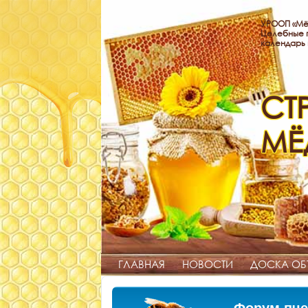
УРООП «Мё
Целебные п
календарь
СТ
МЁ
ГЛАВНАЯ
НОВОСТИ
ДОСКА ОБ
Форум пче