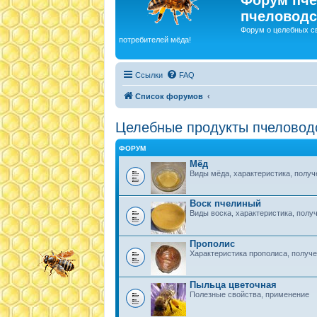
пчеловодс
Форум о целебных с
потребителей мёда!
Ссылки
FAQ
Список форумов
Целебные продукты пчеловод
ФОРУМ
Мёд
Виды мёда, характеристика, получе
Воск пчелиный
Виды воска, характеристика, получ
Прополис
Характеристика прополиса, получе
Пыльца цветочная
Полезные свойства, применение