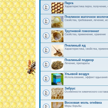
Перга
Характеристика перги, получение, 
Пчелиное маточное молоч
Свойства, требования, лечение, и
Трутневой гомогеннат
Свойства, применение, хранение
Пчелиный яд
Характеристика, свойства, примен
Пчелиный подмор
Лечение, препараты
Ульевой воздух
Использование, эффект вдыхания
Забрус
Особенности химического состава
Восковая моль огнёвка
Меры борьбы