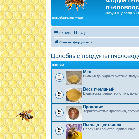
пчеловодс
Форум о целебных с
потребителей мёда!
Ссылки
FAQ
Список форумов
Целебные продукты пчеловод
ФОРУМ
Мёд
Виды мёда, характеристика, получе
Воск пчелиный
Виды воска, характеристика, получ
Прополис
Характеристика прополиса, получе
Пыльца цветочная
Полезные свойства, применение