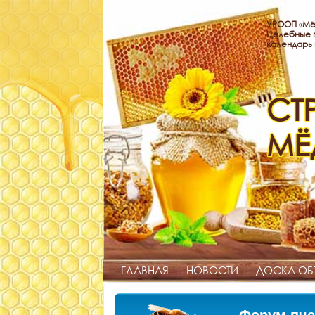
УРООП «Мё
Целебные п
календарь
СТ
МЁ
ГЛАВНАЯ
НОВОСТИ
ДОСКА ОБ
Форум пче