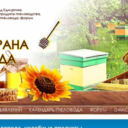
д Удмуртии».
родукты пчеловодства,
 пчеловода, форум
РАНА
ДА
ЪЯВЛЕНИЙ
КАЛЕНДАРЬ ПЧЕЛОВОДА
ФОРУМ
О НАС
ловода, целебные продукты