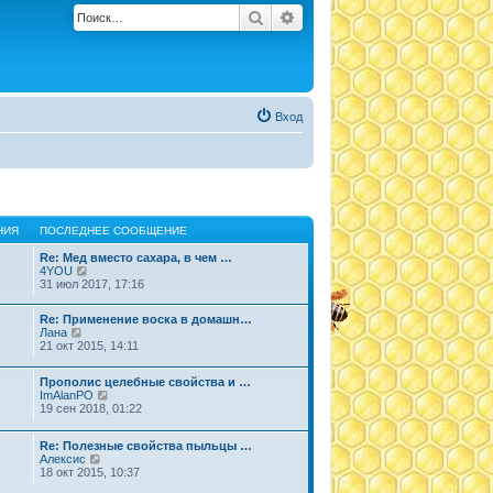
Поиск
Расширенный поиск
Вход
НИЯ
ПОСЛЕДНЕЕ СООБЩЕНИЕ
Re: Мед вместо сахара, в чем …
П
4YOU
е
31 июл 2017, 17:16
р
е
Re: Применение воска в домашн…
й
П
Лана
т
е
21 окт 2015, 14:11
и
р
к
е
п
Прополис целебные свойства и …
й
о
П
ImAlanPO
т
с
е
19 сен 2018, 01:22
и
л
р
к
е
е
п
д
Re: Полезные свойства пыльцы …
й
о
н
П
Алексис
т
с
е
е
18 окт 2015, 10:37
и
л
м
р
к
е