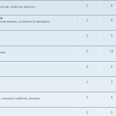
2
6
состав, свойства, рецепты.
ко
1
9
спользование, особенности препарата
2
5
2
12
ение
3
5
1
3
1
4
, полезные свойства, лечение
2
5