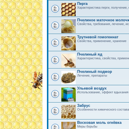
Перга
Характеристика перги, получение, 
Пчелиное маточное молоч
Свойства, требования, лечение, и
Трутневой гомогеннат
Свойства, применение, хранение
Пчелиный яд
Характеристика, свойства, примен
Пчелиный подмор
Лечение, препараты
Ульевой воздух
Использование, эффект вдыхания
Забрус
Особенности химического состава
Восковая моль огнёвка
Меры борьбы