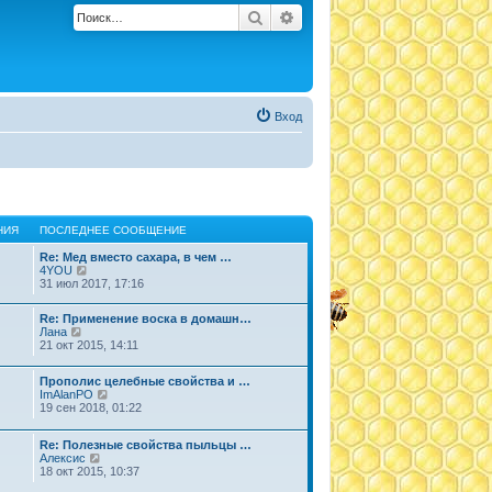
Поиск
Расширенный поиск
Вход
НИЯ
ПОСЛЕДНЕЕ СООБЩЕНИЕ
Re: Мед вместо сахара, в чем …
П
4YOU
е
31 июл 2017, 17:16
р
е
Re: Применение воска в домашн…
й
П
Лана
т
е
21 окт 2015, 14:11
и
р
к
е
п
Прополис целебные свойства и …
й
о
П
ImAlanPO
т
с
е
19 сен 2018, 01:22
и
л
р
к
е
е
п
д
Re: Полезные свойства пыльцы …
й
о
н
П
Алексис
т
с
е
е
18 окт 2015, 10:37
и
л
м
р
к
е