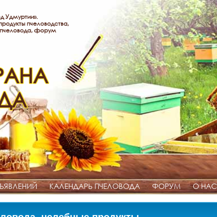
д Удмуртии».
родукты пчеловодства,
 пчеловода, форум
РАНА
ДА
ЪЯВЛЕНИЙ
КАЛЕНДАРЬ ПЧЕЛОВОДА
ФОРУМ
О НАС
ловода, целебные продукты