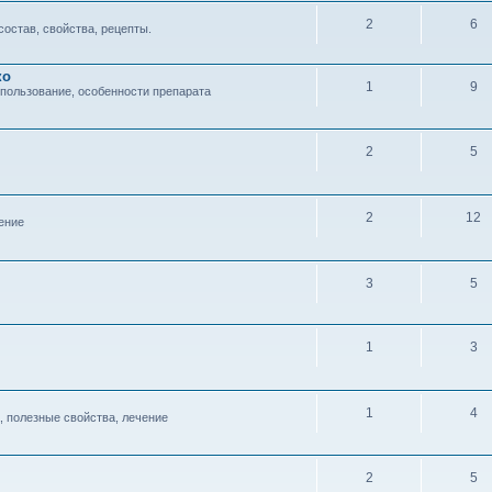
2
6
состав, свойства, рецепты.
ко
1
9
спользование, особенности препарата
2
5
2
12
ение
3
5
1
3
1
4
, полезные свойства, лечение
2
5