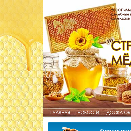
УРООП «Мё
Целебные п
календарь
СТ
МЁ
ГЛАВНАЯ
НОВОСТИ
ДОСКА ОБ
Форум пче