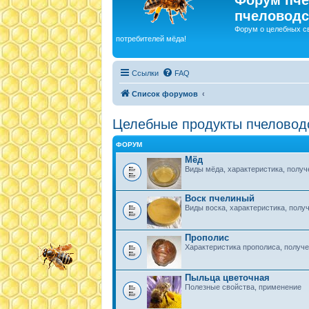
пчеловодс
Форум о целебных с
потребителей мёда!
Ссылки
FAQ
Список форумов
Целебные продукты пчеловод
ФОРУМ
Мёд
Виды мёда, характеристика, получе
Воск пчелиный
Виды воска, характеристика, получ
Прополис
Характеристика прополиса, получе
Пыльца цветочная
Полезные свойства, применение