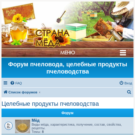
СТРАНА
МЁДА
МЕНЮ
Форум пчеловода, целебные продукты
пчеловодства
FAQ
Вход
П
Список форумов
о
Целебные продукты пчеловодства
и
Форум
с
Мёд
к
Виды мёда, характеристика, получение, состав, свойства,
рецепты.
Темы:
8