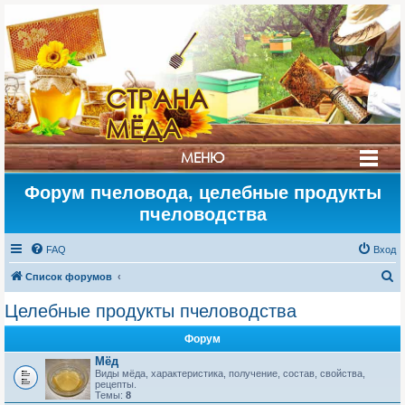
СТРАНА
МЁДА
МЕНЮ
Форум пчеловода, целебные продукты
пчеловодства
FAQ
Вход
П
Список форумов
о
Целебные продукты пчеловодства
и
Форум
с
Мёд
к
Виды мёда, характеристика, получение, состав, свойства,
рецепты.
Темы:
8