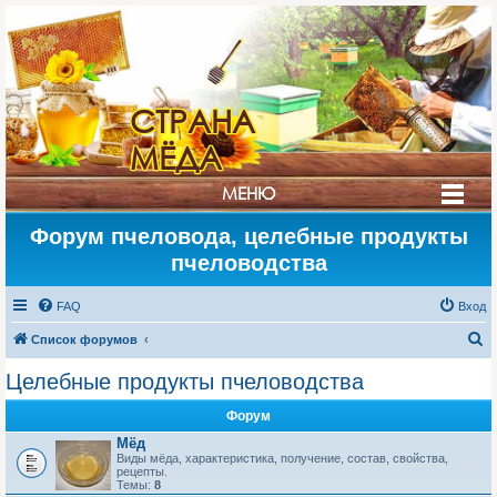
СТРАНА
МЁДА
МЕНЮ
Форум пчеловода, целебные продукты
пчеловодства
FAQ
Вход
П
Список форумов
о
Целебные продукты пчеловодства
и
Форум
с
Мёд
к
Виды мёда, характеристика, получение, состав, свойства,
рецепты.
Темы:
8