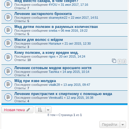
Мед вместо сахара, в чем секрет?
Последнее сообщение
4YOU
«
31 июл 2017, 17:16
Ответы:
7
Лечение застарелого бронхита
Последнее сообщение
skameykin22
«
22 июл 2017, 14:51
Ответы:
5
Мед детям полезен в разумных количествах
Последнее сообщение
sneba
«
06 янв 2016, 19:22
Ответы:
5
Маски для волос с мёдом
Последнее сообщение
Наталья
«
21 окт 2015, 12:30
Ответы:
3
Кому полезен, а кому вреден мед.
Последнее сообщение
rigos
«
20 окт 2015, 14:24
Ответы:
10
1
2
Лечение сотовым медом вросшего ногтя
Последнее сообщение
Tashka
«
14 апр 2015, 10:14
Ответы:
4
Мёд при язве желудка
Последнее сообщение
vitalik28
«
13 апр 2015, 09:47
Ответы:
7
Лечение пристрастия к спиртному с помощью меда
Последнее сообщение
Vinnitsa81
«
12 апр 2015, 16:38
Ответы:
4
Новая тема
8 тем • Страница
1
из
1
Перейти