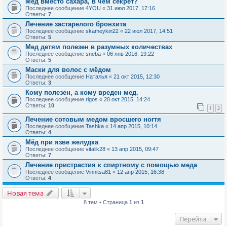
Мед вместо сахара, в чем секрет?
Последнее сообщение
4YOU
«
31 июл 2017, 17:16
Ответы:
7
Лечение застарелого бронхита
Последнее сообщение
skameykin22
«
22 июл 2017, 14:51
Ответы:
5
Мед детям полезен в разумных количествах
Последнее сообщение
sneba
«
06 янв 2016, 19:22
Ответы:
5
Маски для волос с мёдом
Последнее сообщение
Наталья
«
21 окт 2015, 12:30
Ответы:
3
Кому полезен, а кому вреден мед.
Последнее сообщение
rigos
«
20 окт 2015, 14:24
Ответы:
10
1
2
Лечение сотовым медом вросшего ногтя
Последнее сообщение
Tashka
«
14 апр 2015, 10:14
Ответы:
4
Мёд при язве желудка
Последнее сообщение
vitalik28
«
13 апр 2015, 09:47
Ответы:
7
Лечение пристрастия к спиртному с помощью меда
Последнее сообщение
Vinnitsa81
«
12 апр 2015, 16:38
Ответы:
4
Новая тема
8 тем • Страница
1
из
1
Перейти