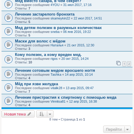
Мед вместо сахара, в чем секрет?
Последнее сообщение
4YOU
«
31 июл 2017, 17:16
Ответы:
7
Лечение застарелого бронхита
Последнее сообщение
skameykin22
«
22 июл 2017, 14:51
Ответы:
5
Мед детям полезен в разумных количествах
Последнее сообщение
sneba
«
06 янв 2016, 19:22
Ответы:
5
Маски для волос с мёдом
Последнее сообщение
Наталья
«
21 окт 2015, 12:30
Ответы:
3
Кому полезен, а кому вреден мед.
Последнее сообщение
rigos
«
20 окт 2015, 14:24
Ответы:
10
1
2
Лечение сотовым медом вросшего ногтя
Последнее сообщение
Tashka
«
14 апр 2015, 10:14
Ответы:
4
Мёд при язве желудка
Последнее сообщение
vitalik28
«
13 апр 2015, 09:47
Ответы:
7
Лечение пристрастия к спиртному с помощью меда
Последнее сообщение
Vinnitsa81
«
12 апр 2015, 16:38
Ответы:
4
Новая тема
8 тем • Страница
1
из
1
Перейти