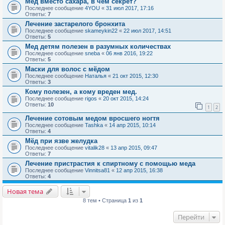
Мед вместо сахара, в чем секрет?
Последнее сообщение
4YOU
«
31 июл 2017, 17:16
Ответы:
7
Лечение застарелого бронхита
Последнее сообщение
skameykin22
«
22 июл 2017, 14:51
Ответы:
5
Мед детям полезен в разумных количествах
Последнее сообщение
sneba
«
06 янв 2016, 19:22
Ответы:
5
Маски для волос с мёдом
Последнее сообщение
Наталья
«
21 окт 2015, 12:30
Ответы:
3
Кому полезен, а кому вреден мед.
Последнее сообщение
rigos
«
20 окт 2015, 14:24
Ответы:
10
1
2
Лечение сотовым медом вросшего ногтя
Последнее сообщение
Tashka
«
14 апр 2015, 10:14
Ответы:
4
Мёд при язве желудка
Последнее сообщение
vitalik28
«
13 апр 2015, 09:47
Ответы:
7
Лечение пристрастия к спиртному с помощью меда
Последнее сообщение
Vinnitsa81
«
12 апр 2015, 16:38
Ответы:
4
Новая тема
8 тем • Страница
1
из
1
Перейти