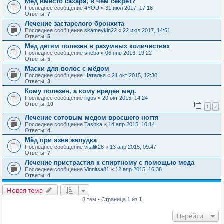
Мед вместо сахара, в чем секрет?
Последнее сообщение
4YOU
«
31 июл 2017, 17:16
Ответы:
7
Лечение застарелого бронхита
Последнее сообщение
skameykin22
«
22 июл 2017, 14:51
Ответы:
5
Мед детям полезен в разумных количествах
Последнее сообщение
sneba
«
06 янв 2016, 19:22
Ответы:
5
Маски для волос с мёдом
Последнее сообщение
Наталья
«
21 окт 2015, 12:30
Ответы:
3
Кому полезен, а кому вреден мед.
Последнее сообщение
rigos
«
20 окт 2015, 14:24
Ответы:
10
1
2
Лечение сотовым медом вросшего ногтя
Последнее сообщение
Tashka
«
14 апр 2015, 10:14
Ответы:
4
Мёд при язве желудка
Последнее сообщение
vitalik28
«
13 апр 2015, 09:47
Ответы:
7
Лечение пристрастия к спиртному с помощью меда
Последнее сообщение
Vinnitsa81
«
12 апр 2015, 16:38
Ответы:
4
Новая тема
8 тем • Страница
1
из
1
Перейти