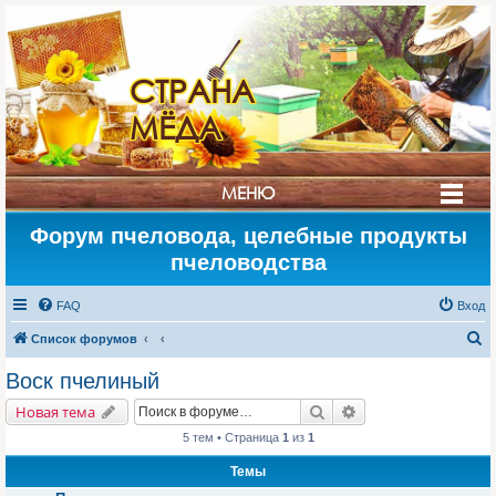
СТРАНА
МЁДА
МЕНЮ
Форум пчеловода, целебные продукты
пчеловодства
FAQ
Вход
П
Список форумов
о
Воск пчелиный
и
Поиск
Расширенный поис
Новая тема
с
5 тем • Страница
1
из
1
к
Темы