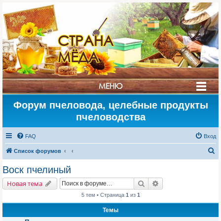
СТРАНА
МЁДА
МЕНЮ
Форум пчеловода, целебные продукты
пчеловодства
FAQ
Вход
П
Список форумов
о
Воск пчелиный
и
Поиск
Расширенный поис
Новая тема
с
5 тем • Страница
1
из
1
к
Темы