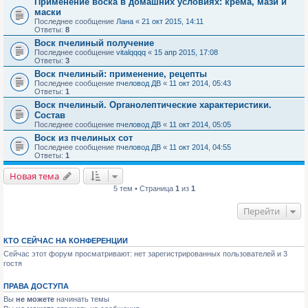
Применение воска в домашних условиях: крема, мази и
маски
Последнее сообщение
Лана
«
21 окт 2015, 14:11
Ответы:
8
Воск пчелиный получение
Последнее сообщение
vitalqqqq
«
15 апр 2015, 17:08
Ответы:
3
Воск пчелиный: применение, рецепты
Последнее сообщение
пчеловод ДВ
«
11 окт 2014, 05:43
Ответы:
1
Воск пчелиный. Органолептические характеристики.
Состав
Последнее сообщение
пчеловод ДВ
«
11 окт 2014, 05:05
Воск из пчелиных сот
Последнее сообщение
пчеловод ДВ
«
11 окт 2014, 04:55
Ответы:
1
Новая тема
5 тем • Страница
1
из
1
Перейти
КТО СЕЙЧАС НА КОНФЕРЕНЦИИ
Сейчас этот форум просматривают: нет зарегистрированных пользователей и 3
гостя
ПРАВА ДОСТУПА
Вы
не можете
начинать темы