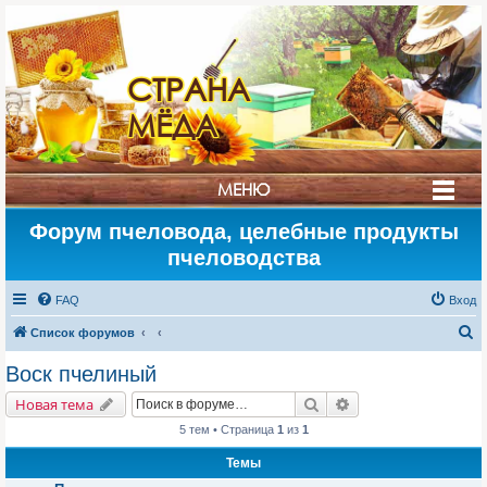
СТРАНА
МЁДА
МЕНЮ
Форум пчеловода, целебные продукты
пчеловодства
FAQ
Вход
П
Список форумов
о
Воск пчелиный
и
Поиск
Расширенный поис
Новая тема
с
5 тем • Страница
1
из
1
к
Темы