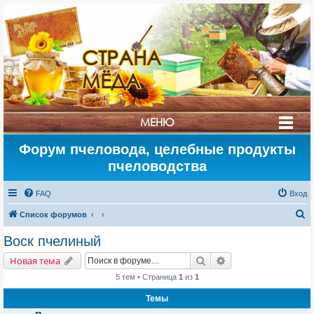
СТРАНА
МЁДА
МЕНЮ
Форум пчеловода, целебные продукты
пчеловодства
FAQ
Вход
П
Список форумов
о
Воск пчелиный
и
Поиск
Расширенный поис
Новая тема
с
5 тем • Страница
1
из
1
к
Темы