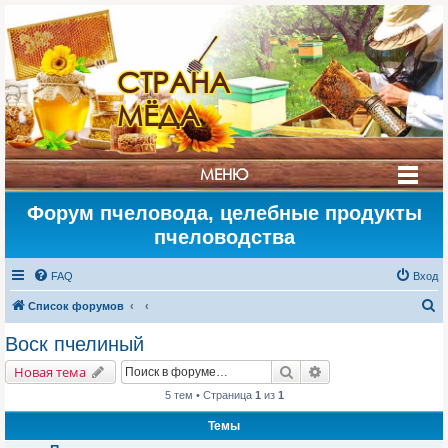
СТРАНА
МЁДА
МЕНЮ
Форум пчеловода, целебные продукты
пчеловодства
FAQ
Вход
П
Список форумов
о
Воск пчелиный
и
Поиск
Расширенный поис
Новая тема
с
5 тем • Страница
1
из
1
к
Темы