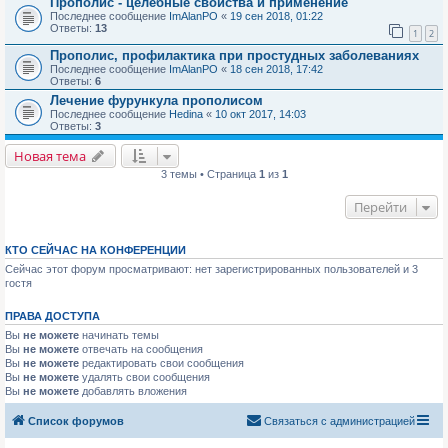
Прополис - целебные свойства и применение
Последнее сообщение
ImAlanPO
«
19 сен 2018, 01:22
Ответы:
13
1
2
Прополис, профилактика при простудных заболеваниях
Последнее сообщение
ImAlanPO
«
18 сен 2018, 17:42
Ответы:
6
Лечение фурункула прополисом
Последнее сообщение
Hedina
«
10 окт 2017, 14:03
Ответы:
3
Новая тема
3 темы • Страница
1
из
1
Перейти
КТО СЕЙЧАС НА КОНФЕРЕНЦИИ
Сейчас этот форум просматривают: нет зарегистрированных пользователей и 3
гостя
ПРАВА ДОСТУПА
Вы
не можете
начинать темы
Вы
не можете
отвечать на сообщения
Вы
не можете
редактировать свои сообщения
Вы
не можете
удалять свои сообщения
Вы
не можете
добавлять вложения
Список форумов
Связаться с администрацией