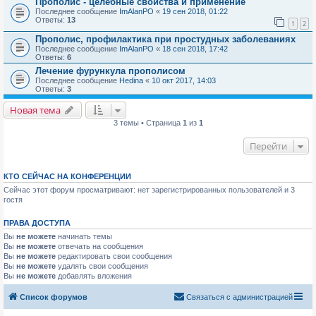
Прополис - целебные свойства и применение
Последнее сообщение
ImAlanPO
«
19 сен 2018, 01:22
Ответы:
13
1
2
Прополис, профилактика при простудных заболеваниях
Последнее сообщение
ImAlanPO
«
18 сен 2018, 17:42
Ответы:
6
Лечение фурункула прополисом
Последнее сообщение
Hedina
«
10 окт 2017, 14:03
Ответы:
3
Новая тема
3 темы • Страница
1
из
1
Перейти
КТО СЕЙЧАС НА КОНФЕРЕНЦИИ
Сейчас этот форум просматривают: нет зарегистрированных пользователей и 3
гостя
ПРАВА ДОСТУПА
Вы
не можете
начинать темы
Вы
не можете
отвечать на сообщения
Вы
не можете
редактировать свои сообщения
Вы
не можете
удалять свои сообщения
Вы
не можете
добавлять вложения
Список форумов
Связаться с администрацией