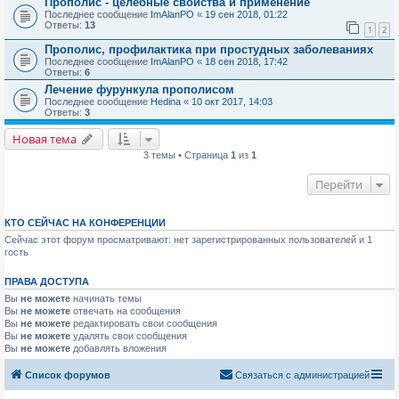
Прополис - целебные свойства и применение
Последнее сообщение
ImAlanPO
«
19 сен 2018, 01:22
Ответы:
13
1
2
Прополис, профилактика при простудных заболеваниях
Последнее сообщение
ImAlanPO
«
18 сен 2018, 17:42
Ответы:
6
Лечение фурункула прополисом
Последнее сообщение
Hedina
«
10 окт 2017, 14:03
Ответы:
3
Новая тема
3 темы • Страница
1
из
1
Перейти
КТО СЕЙЧАС НА КОНФЕРЕНЦИИ
Сейчас этот форум просматривают: нет зарегистрированных пользователей и 1
гость
ПРАВА ДОСТУПА
Вы
не можете
начинать темы
Вы
не можете
отвечать на сообщения
Вы
не можете
редактировать свои сообщения
Вы
не можете
удалять свои сообщения
Вы
не можете
добавлять вложения
Список форумов
Связаться с администрацией