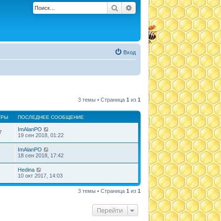
Поиск
Расширенный поиск
Вход
3 темы • Страница
1
из
1
ТРЫ
ПОСЛЕДНЕЕ СООБЩЕНИЕ
ImAlanPO
7
19 сен 2018, 01:22
ImAlanPO
8
18 сен 2018, 17:42
Hedina
1
10 окт 2017, 14:03
3 темы • Страница
1
из
1
Перейти