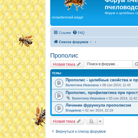
пчеловодс
Форум о целебных с
потребителей мёда!
Ссылки
FAQ
Список форумов
Прополис
Новая тема
ТЕМЫ
Прополис - целебные свойства и п
Валентина Ивановна
» 08 сен 2014, 11:43
Прополис, профилактика при прос
Валентина Ивановна
» 03 сен 2014, 11:42
Лечение фурункула прополисом
Владимир
» 02 окт 2014, 22:19
Новая тема
Вернуться к списку форумов