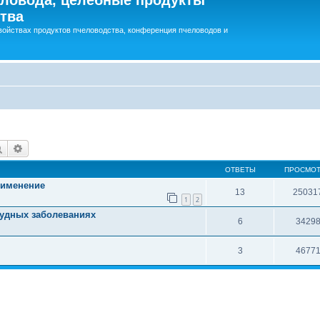
тва
войствах продуктов пчеловодства, конференция пчеловодов и
Поиск
Расширенный поиск
ОТВЕТЫ
ПРОСМО
рименение
13
25031
1
2
тудных заболеваниях
6
3429
3
4677