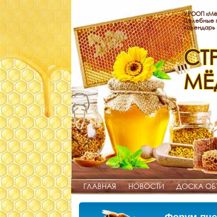
УРООП «Мё
Целебные п
календарь
СТ
МЁ
ГЛАВНАЯ
НОВОСТИ
ДОСКА ОБ
Форум пче