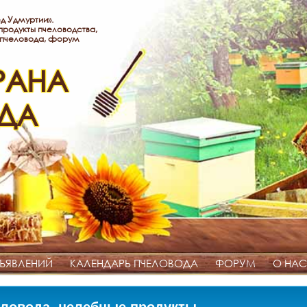
д Удмуртии».
родукты пчеловодства,
 пчеловода, форум
РАНА
ДА
ЪЯВЛЕНИЙ
КАЛЕНДАРЬ ПЧЕЛОВОДА
ФОРУМ
О НАС
ловода, целебные продукты