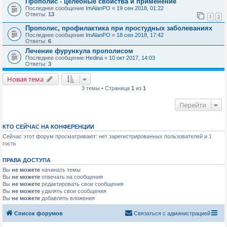
Прополис - целебные свойства и применение
Последнее сообщение
ImAlanPO
«
19 сен 2018, 01:22
Ответы:
13
1
2
Прополис, профилактика при простудных заболеваниях
Последнее сообщение
ImAlanPO
«
18 сен 2018, 17:42
Ответы:
6
Лечение фурункула прополисом
Последнее сообщение
Hedina
«
10 окт 2017, 14:03
Ответы:
3
Новая тема
3 темы • Страница
1
из
1
Перейти
КТО СЕЙЧАС НА КОНФЕРЕНЦИИ
Сейчас этот форум просматривают: нет зарегистрированных пользователей и 1
гость
ПРАВА ДОСТУПА
Вы
не можете
начинать темы
Вы
не можете
отвечать на сообщения
Вы
не можете
редактировать свои сообщения
Вы
не можете
удалять свои сообщения
Вы
не можете
добавлять вложения
Список форумов
Связаться с администрацией