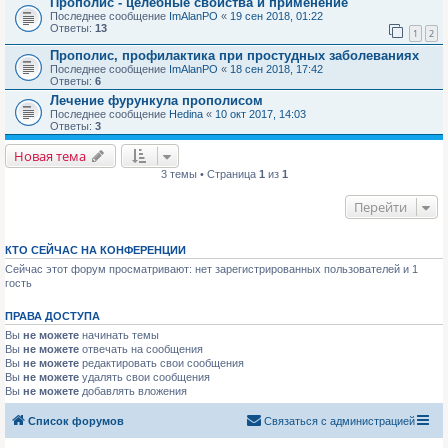
Прополис - целебные свойства и применение
Последнее сообщение
ImAlanPO
«
19 сен 2018, 01:22
Ответы:
13
1
2
Прополис, профилактика при простудных заболеваниях
Последнее сообщение
ImAlanPO
«
18 сен 2018, 17:42
Ответы:
6
Лечение фурункула прополисом
Последнее сообщение
Hedina
«
10 окт 2017, 14:03
Ответы:
3
Новая тема
3 темы • Страница
1
из
1
Перейти
КТО СЕЙЧАС НА КОНФЕРЕНЦИИ
Сейчас этот форум просматривают: нет зарегистрированных пользователей и 1
гость
ПРАВА ДОСТУПА
Вы
не можете
начинать темы
Вы
не можете
отвечать на сообщения
Вы
не можете
редактировать свои сообщения
Вы
не можете
удалять свои сообщения
Вы
не можете
добавлять вложения
Список форумов
Связаться с администрацией