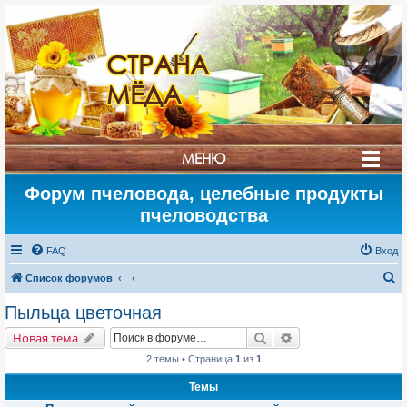
СТРАНА
МЁДА
МЕНЮ
Форум пчеловода, целебные продукты
пчеловодства
FAQ
Вход
П
Список форумов
о
Пыльца цветочная
и
Поиск
Расширенный поис
Новая тема
с
2 темы • Страница
1
из
1
к
Темы