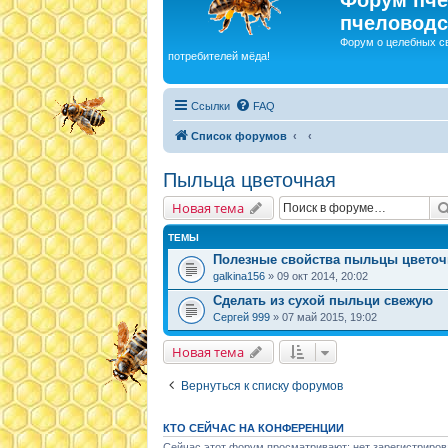
пчеловодс
Форум о целебных с
потребителей мёда!
Ссылки
FAQ
Список форумов
Пыльца цветочная
Новая тема
ТЕМЫ
Полезные свойства пыльцы цвето
galkina156
» 09 окт 2014, 20:02
Сделать из сухой пыльци свежую
Сергей 999
» 07 май 2015, 19:02
Новая тема
Вернуться к списку форумов
КТО СЕЙЧАС НА КОНФЕРЕНЦИИ
Сейчас этот форум просматривают: нет зарегистриров