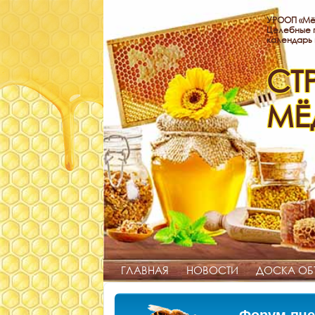
УРООП «Мё
Целебные п
календарь
СТ
МЁ
ГЛАВНАЯ
НОВОСТИ
ДОСКА ОБ
Форум пче