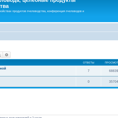
тва
войствах продуктов пчеловодства, конференция пчеловодов и
Поиск
Расширенный поиск
ОТВЕТЫ
ПРОСМО
чной
7
6883
0
3570
анных пользователей и 2 гостя