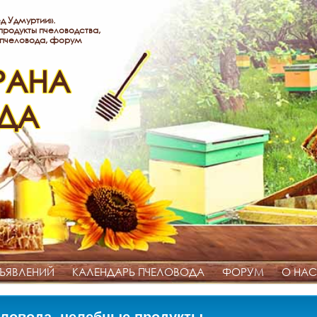
д Удмуртии».
родукты пчеловодства,
 пчеловода, форум
РАНА
ДА
ЪЯВЛЕНИЙ
КАЛЕНДАРЬ ПЧЕЛОВОДА
ФОРУМ
О НАС
ловода, целебные продукты