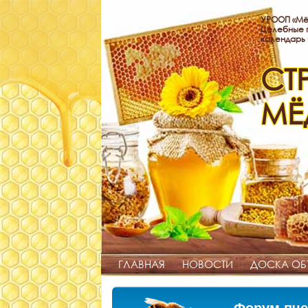
УРООП «Мё
Целебные п
календарь
СТ
МЁ
ГЛАВНАЯ
НОВОСТИ
ДОСКА ОБ
Форум пче