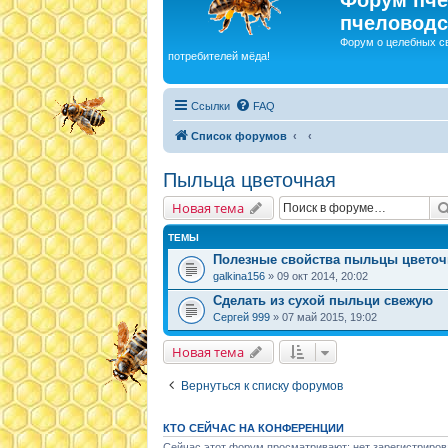
пчеловодс
Форум о целебных с
потребителей мёда!
Ссылки
FAQ
Список форумов
Пыльца цветочная
Новая тема
ТЕМЫ
Полезные свойства пыльцы цвето
galkina156
» 09 окт 2014, 20:02
Сделать из сухой пыльци свежую
Сергей 999
» 07 май 2015, 19:02
Новая тема
Вернуться к списку форумов
КТО СЕЙЧАС НА КОНФЕРЕНЦИИ
Сейчас этот форум просматривают: нет зарегистриров