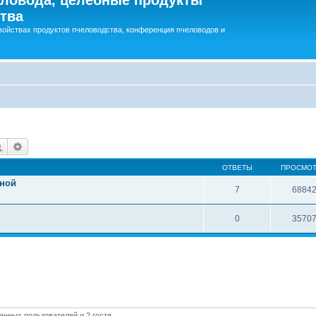
тва
войствах продуктов пчеловодства, конференция пчеловодов и
Поиск
Расширенный поиск
ОТВЕТЫ
ПРОСМО
чной
7
6884
0
3570
анных пользователей и 2 гостя