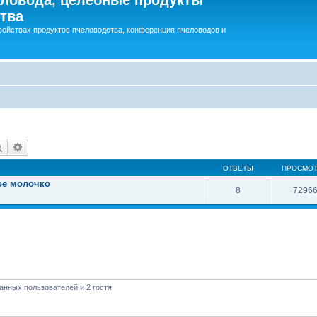
тва
войствах продуктов пчеловодства, конференция пчеловодов и
Поиск
Расширенный поиск
ОТВЕТЫ
ПРОСМО
ое молочко
8
7296
анных пользователей и 2 гостя