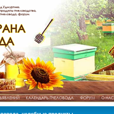
д Удмуртии».
родукты пчеловодства,
 пчеловода, форум
РАНА
ДА
ЪЯВЛЕНИЙ
КАЛЕНДАРЬ ПЧЕЛОВОДА
ФОРУМ
О НАС
ловода, целебные продукты