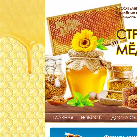
УРООП «Мё
Целебные п
календарь
СТ
МЁ
ГЛАВНАЯ
НОВОСТИ
ДОСКА ОБ
Форум пче