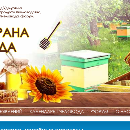
д Удмуртии».
родукты пчеловодства,
 пчеловода, форум
РАНА
ДА
ЪЯВЛЕНИЙ
КАЛЕНДАРЬ ПЧЕЛОВОДА
ФОРУМ
О НАС
ловода, целебные продукты