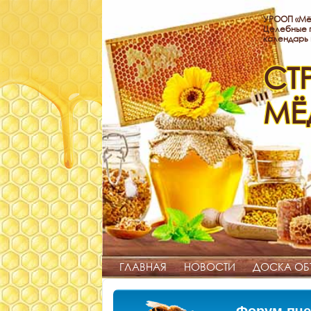
УРООП «Мё
Целебные п
календарь
СТ
МЁ
ГЛАВНАЯ
НОВОСТИ
ДОСКА ОБ
Форум пче