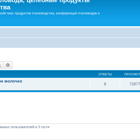
тва
войствах продуктов пчеловодства, конференция пчеловодов и
Поиск
Расширенный поиск
ОТВЕТЫ
ПРОСМО
ое молочко
8
7287
анных пользователей и 3 гостя