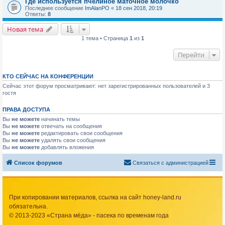
Где используется пчелиное маточное молочко
Последнее сообщение
ImAlanPO
«
18 сен 2018, 20:19
Ответы:
8
Новая тема
1 тема • Страница
1
из
1
Перейти
КТО СЕЙЧАС НА КОНФЕРЕНЦИИ
Сейчас этот форум просматривают: нет зарегистрированных пользователей и 3
гостя
ПРАВА ДОСТУПА
Вы
не можете
начинать темы
Вы
не можете
отвечать на сообщения
Вы
не можете
редактировать свои сообщения
Вы
не можете
удалять свои сообщения
Вы
не можете
добавлять вложения
Список форумов
Связаться с администрацией
При копировании материалов, ссылка на сайт honey-land.ru
обязательна.
© 2013-2023 «Страна мёда» - пасека по временам года