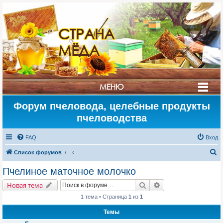
СТРАНА
МЁДА
МЕНЮ
Форум пчеловода, целебные продукты
пчеловодства
FAQ
Вход
П
Список форумов
о
Пчелиное маточное молочко
и
Поиск
Расширенный поис
Новая тема
с
1 тема • Страница
1
из
1
к
Темы