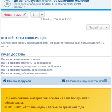
Где используется пчелиное маточное молочко
Последнее сообщение
ImAlanPO
«
18 сен 2018, 20:19
Ответы:
8
Новая тема
1 тема • Страница
1
из
1
Перейти
КТО СЕЙЧАС НА КОНФЕРЕНЦИИ
Сейчас этот форум просматривают: нет зарегистрированных пользователей и 1
гость
ПРАВА ДОСТУПА
Вы
не можете
начинать темы
Вы
не можете
отвечать на сообщения
Вы
не можете
редактировать свои сообщения
Вы
не можете
удалять свои сообщения
Вы
не можете
добавлять вложения
Список форумов
Связаться с администрацией
При копировании материалов, ссылка на сайт honey-land.ru
обязательна.
© 2013-2023 «Страна мёда» - пасека по временам года