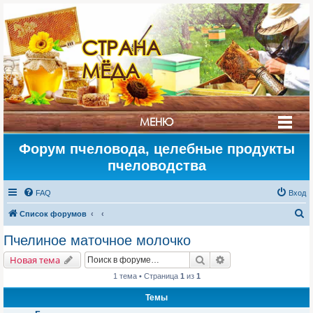
СТРАНА
МЁДА
МЕНЮ
Форум пчеловода, целебные продукты
пчеловодства
FAQ
Вход
П
Список форумов
о
Пчелиное маточное молочко
и
Поиск
Расширенный поис
Новая тема
с
1 тема • Страница
1
из
1
к
Темы