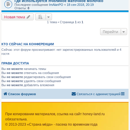
Где используется пчелиное маточное молочко
Последнее сообщение
ImAlanPO
«
18 сен 2018, 20:19
Ответы:
8
Новая тема
1 тема • Страница
1
из
1
Перейти
КТО СЕЙЧАС НА КОНФЕРЕНЦИИ
Сейчас этот форум просматривают: нет зарегистрированных пользователей и 4
гостя
ПРАВА ДОСТУПА
Вы
не можете
начинать темы
Вы
не можете
отвечать на сообщения
Вы
не можете
редактировать свои сообщения
Вы
не можете
удалять свои сообщения
Вы
не можете
добавлять вложения
Список форумов
Связаться с администрацией
При копировании материалов, ссылка на сайт honey-land.ru
обязательна.
© 2013-2023 «Страна мёда» - пасека по временам года