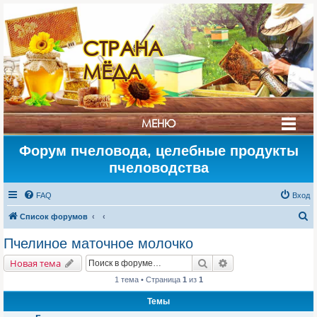
СТРАНА
МЁДА
МЕНЮ
Форум пчеловода, целебные продукты
пчеловодства
FAQ
Вход
П
Список форумов
о
Пчелиное маточное молочко
и
Поиск
Расширенный поис
Новая тема
с
1 тема • Страница
1
из
1
к
Темы