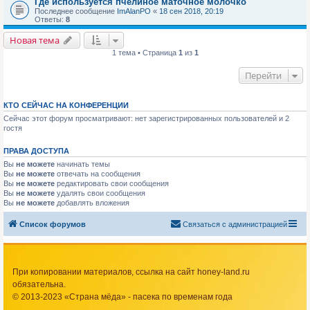
Где используется пчелиное маточное молочко
Последнее сообщение
ImAlanPO
«
18 сен 2018, 20:19
Ответы:
8
Новая тема
1 тема • Страница
1
из
1
Перейти
КТО СЕЙЧАС НА КОНФЕРЕНЦИИ
Сейчас этот форум просматривают: нет зарегистрированных пользователей и 2
гостя
ПРАВА ДОСТУПА
Вы
не можете
начинать темы
Вы
не можете
отвечать на сообщения
Вы
не можете
редактировать свои сообщения
Вы
не можете
удалять свои сообщения
Вы
не можете
добавлять вложения
Список форумов
Связаться с администрацией
При копировании материалов, ссылка на сайт honey-land.ru
обязательна.
© 2013-2023 «Страна мёда» - пасека по временам года