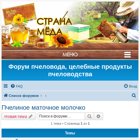
СТРАНА
МЁДА
МЕНЮ
Форум пчеловода, целебные продукты
пчеловодства
FAQ
Вход
П
Список форумов
о
Пчелиное маточное молочко
и
Поиск
Расширенный поис
Новая тема
с
1 тема • Страница
1
из
1
к
Темы