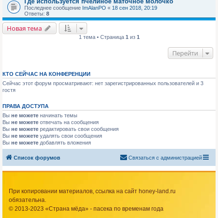
Где используется пчелиное маточное молочко
Последнее сообщение
ImAlanPO
«
18 сен 2018, 20:19
Ответы:
8
Новая тема
1 тема • Страница
1
из
1
Перейти
КТО СЕЙЧАС НА КОНФЕРЕНЦИИ
Сейчас этот форум просматривают: нет зарегистрированных пользователей и 3
гостя
ПРАВА ДОСТУПА
Вы
не можете
начинать темы
Вы
не можете
отвечать на сообщения
Вы
не можете
редактировать свои сообщения
Вы
не можете
удалять свои сообщения
Вы
не можете
добавлять вложения
Список форумов
Связаться с администрацией
При копировании материалов, ссылка на сайт honey-land.ru
обязательна.
© 2013-2023 «Страна мёда» - пасека по временам года