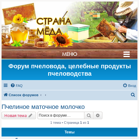
СТРАНА
МЁДА
МЕНЮ
Форум пчеловода, целебные продукты
пчеловодства
FAQ
Вход
П
Список форумов
о
Пчелиное маточное молочко
и
Поиск
Расширенный поис
Новая тема
с
1 тема • Страница
1
из
1
к
Темы