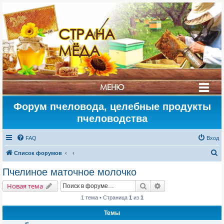
СТРАНА
МЁДА
МЕНЮ
Форум пчеловода, целебные продукты
пчеловодства
FAQ
Вход
П
Список форумов
о
Пчелиное маточное молочко
и
Поиск
Расширенный поис
Новая тема
с
1 тема • Страница
1
из
1
к
Темы