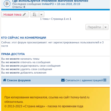
Где используется пчелиное маточное молочко
Последнее сообщение
ImAlanPO
«
18 сен 2018, 20:19
Ответы:
8
Новая тема
1 тема • Страница
1
из
1
Перейти
КТО СЕЙЧАС НА КОНФЕРЕНЦИИ
Сейчас этот форум просматривают: нет зарегистрированных пользователей и 3
гостя
ПРАВА ДОСТУПА
Вы
не можете
начинать темы
Вы
не можете
отвечать на сообщения
Вы
не можете
редактировать свои сообщения
Вы
не можете
удалять свои сообщения
Вы
не можете
добавлять вложения
Список форумов
Связаться с администрацией
При копировании материалов, ссылка на сайт honey-land.ru
обязательна.
© 2013-2023 «Страна мёда» - пасека по временам года