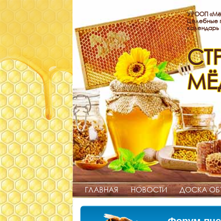
УРООП «Мё
Целебные п
календарь
СТ
МЁ
ГЛАВНАЯ
НОВОСТИ
ДОСКА ОБ
Форум пче