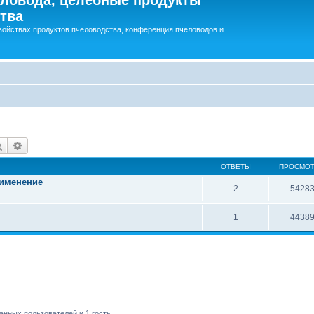
тва
войствах продуктов пчеловодства, конференция пчеловодов и
Поиск
Расширенный поиск
ОТВЕТЫ
ПРОСМО
рименение
2
5428
1
4438
анных пользователей и 1 гость