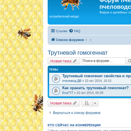
пчеловодс
Форум о целебных с
потребителей мёда!
Ссылки
FAQ
Список форумов
Трутневой гомогеннат
Новая тема
ТЕМЫ
Трутневый гомогенат свойства и п
пчеловод ДВ
» 10 окт 2014, 16:15
Как хранить трутневый гомогенат?
Eva777
» 10 окт 2014, 05:28
Новая тема
Вернуться к списку форумов
КТО СЕЙЧАС НА КОНФЕРЕНЦИИ
Сейчас этот форум просматривают: нет зарегистриров