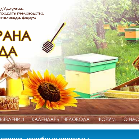
д Удмуртии».
родукты пчеловодства,
 пчеловода, форум
РАНА
ДА
ЪЯВЛЕНИЙ
КАЛЕНДАРЬ ПЧЕЛОВОДА
ФОРУМ
О НАС
ловода, целебные продукты