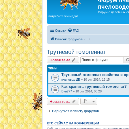
пчеловодс
Форум о целебных с
потребителей мёда!
Ссылки
FAQ
Список форумов
Трутневой гомогеннат
Новая тема
ТЕМЫ
Трутневый гомогенат свойства и п
пчеловод ДВ
» 10 окт 2014, 16:15
Как хранить трутневый гомогенат?
Eva777
» 10 окт 2014, 05:28
Новая тема
Вернуться к списку форумов
КТО СЕЙЧАС НА КОНФЕРЕНЦИИ
Сейчас этот форум просматривают: нет зарегистриров