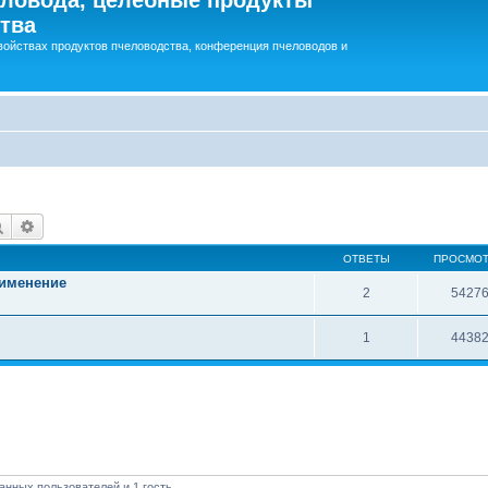
тва
войствах продуктов пчеловодства, конференция пчеловодов и
Поиск
Расширенный поиск
ОТВЕТЫ
ПРОСМО
рименение
2
5427
1
4438
анных пользователей и 1 гость