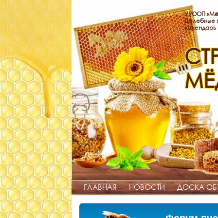
УРООП «Мё
Целебные п
календарь
СТ
МЁ
ГЛАВНАЯ
НОВОСТИ
ДОСКА ОБ
Форум пче