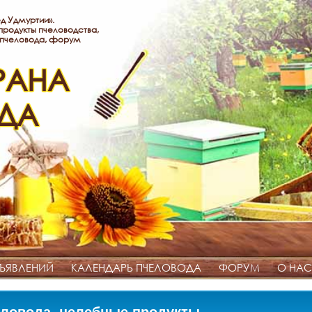
д Удмуртии».
родукты пчеловодства,
 пчеловода, форум
РАНА
ДА
ЪЯВЛЕНИЙ
КАЛЕНДАРЬ ПЧЕЛОВОДА
ФОРУМ
О НАС
ловода, целебные продукты