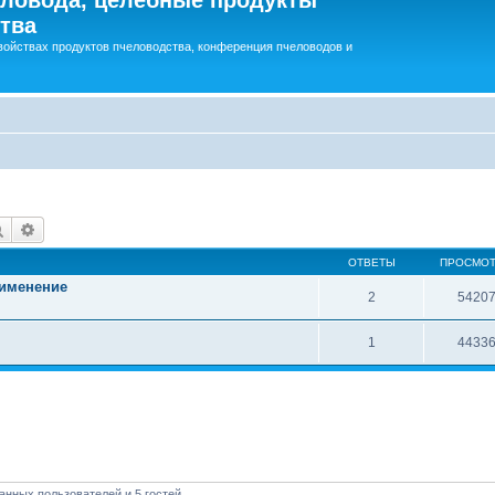
тва
войствах продуктов пчеловодства, конференция пчеловодов и
Поиск
Расширенный поиск
ОТВЕТЫ
ПРОСМО
рименение
2
5420
1
4433
анных пользователей и 5 гостей