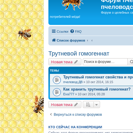
пчеловодс
Форум о целебных с
потребителей мёда!
Ссылки
FAQ
Список форумов
Трутневой гомогеннат
Новая тема
ТЕМЫ
Трутневый гомогенат свойства и п
пчеловод ДВ
» 10 окт 2014, 16:15
Как хранить трутневый гомогенат?
Eva777
» 10 окт 2014, 05:28
Новая тема
Вернуться к списку форумов
КТО СЕЙЧАС НА КОНФЕРЕНЦИИ
Сейчас этот форум просматривают: нет зарегистриров