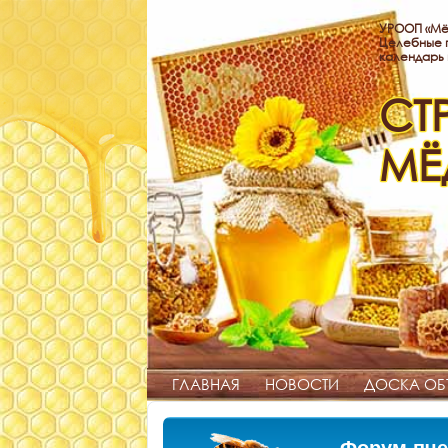
УРООП «Мё
Целебные п
календарь
СТ
МЁ
ГЛАВНАЯ
НОВОСТИ
ДОСКА ОБ
Форум пче