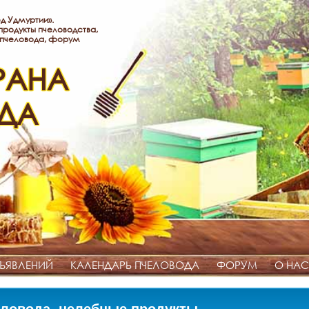
д Удмуртии».
родукты пчеловодства,
 пчеловода, форум
РАНА
ДА
ЪЯВЛЕНИЙ
КАЛЕНДАРЬ ПЧЕЛОВОДА
ФОРУМ
О НАС
ловода, целебные продукты