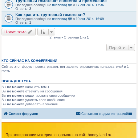
Трутневый гомогенат свойства и применение
Последнее сообщение
пчеловод ДВ
«
17 окт 2014, 17:36
Ответы:
2
Как хранить трутневый гомогенат?
Последнее сообщение
пчеловод ДВ
«
10 окт 2014, 16:09
Ответы:
1
Новая тема
2 темы • Страница
1
из
1
Перейти
КТО СЕЙЧАС НА КОНФЕРЕНЦИИ
Сейчас этот форум просматривают: нет зарегистрированных пользователей и 1
гость
ПРАВА ДОСТУПА
Вы
не можете
начинать темы
Вы
не можете
отвечать на сообщения
Вы
не можете
редактировать свои сообщения
Вы
не можете
удалять свои сообщения
Вы
не можете
добавлять вложения
Список форумов
Связаться с администрацией
При копировании материалов, ссылка на сайт honey-land.ru