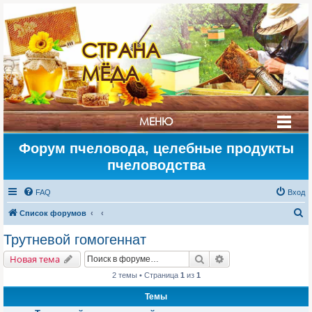
СТРАНА
МЁДА
МЕНЮ
Форум пчеловода, целебные продукты
пчеловодства
FAQ
Вход
П
Список форумов
о
Трутневой гомогеннат
и
Поиск
Расширенный поис
Новая тема
с
2 темы • Страница
1
из
1
к
Темы