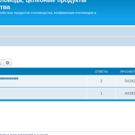
тва
войствах продуктов пчеловодства, конференция пчеловодов и
Поиск
Расширенный поиск
ОТВЕТЫ
ПРОСМО
рименение
2
5429
1
4439
анных пользователей и 2 гостя