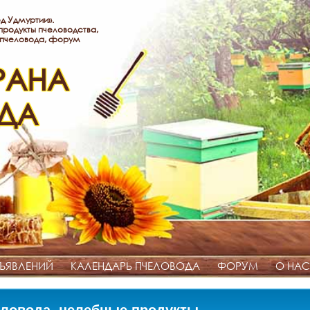
д Удмуртии».
родукты пчеловодства,
 пчеловода, форум
РАНА
ДА
ЪЯВЛЕНИЙ
КАЛЕНДАРЬ ПЧЕЛОВОДА
ФОРУМ
О НАС
ловода, целебные продукты