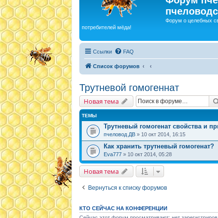
пчеловодс
Форум о целебных с
потребителей мёда!
Ссылки
FAQ
Список форумов
Трутневой гомогеннат
Новая тема
ТЕМЫ
Трутневый гомогенат свойства и п
пчеловод ДВ
» 10 окт 2014, 16:15
Как хранить трутневый гомогенат?
Eva777
» 10 окт 2014, 05:28
Новая тема
Вернуться к списку форумов
КТО СЕЙЧАС НА КОНФЕРЕНЦИИ
Сейчас этот форум просматривают: нет зарегистриров