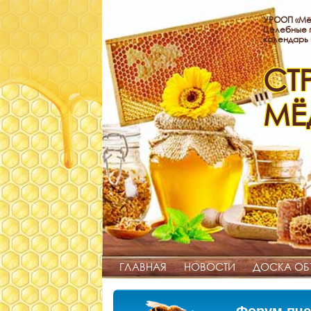
УРООП «Мё
Целебные п
календарь
СТ
МЁ
ГЛАВНАЯ
НОВОСТИ
ДОСКА ОБ
Форум пче